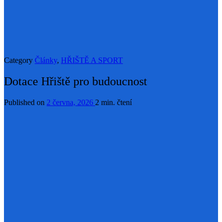
Category
Články
,
HŘIŠTĚ A SPORT
Dotace Hřiště pro budoucnost
Published on
2 června, 2026
2 min. čtení