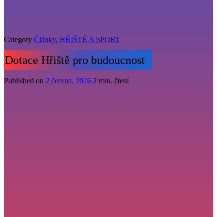
Category
Články
,
HŘIŠTĚ A SPORT
Dotace Hřiště pro budoucnost
Published on
2 června, 2026
2 min. čtení