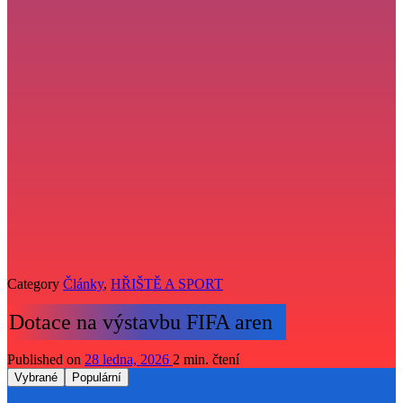
Category
Články
,
HŘIŠTĚ A SPORT
Dotace na výstavbu FIFA aren
Published on
28 ledna, 2026
2 min. čtení
Vybrané
Populární