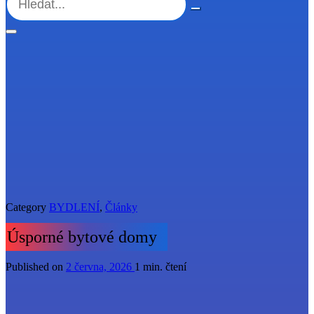
Category
BYDLENÍ
,
Články
Úsporné bytové domy
Published on
2 června, 2026
1 min. čtení