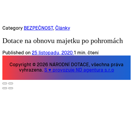
Category
BEZPEČNOST
,
Články
Dotace na obnovu majetku po pohromách
Published on
25 listopadu, 2020
1 min. čtení
Copyright © 2026 NÁRODNÍ DOTACE, všechna práva
vyhrazena.
S ♥ provozuje ND agentura s.r.o