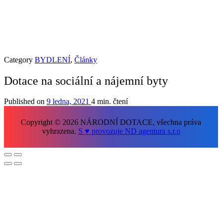
Category
BYDLENÍ
,
Články
Dotace na sociální a nájemní byty
Published on
9 ledna, 2021
4 min. čtení
Copyright © 2026 NÁRODNÍ DOTACE, všechna práva
vyhrazena.
S ♥ provozuje ND agentura s.r.o