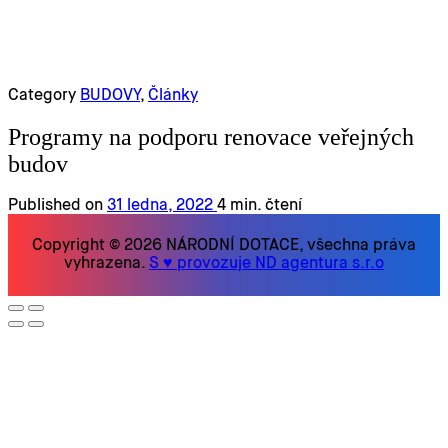
Category
BUDOVY
,
Články
Programy na podporu renovace veřejných
budov
Published on
31 ledna, 2022
4 min. čtení
Copyright © 2026 NÁRODNÍ DOTACE, všechna práva
vyhrazena.
S ♥ provozuje ND agentura s.r.o