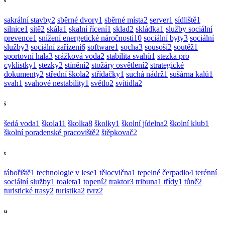
s
sakrální stavby
2
sběrné dvory
1
sběrné místa
2
server
1
sídliště
1
silnice
1
sítě
2
skála
1
skalní řícení
1
sklad
2
skládka
1
služby sociální
prevence
1
snížení energetické náročnosti
10
sociální byty
3
sociální
služby
3
sociální zařízení
6
software
1
socha
3
sousoší
2
soutěž
1
sportovní hala
3
srážková voda
2
stabilita svahů
1
stezka pro
cyklistky
1
stezky
2
stínění
2
stožáry osvětlení
2
strategické
dokumenty
2
střední škola
2
střídačky
1
suchá nádrž
1
sušárna kalů
1
svah
1
svahové nestability
1
světlo
2
svítidla
2
š
šedá voda
1
škola
11
školka
8
školky
1
školní jídelna
2
školní klub
1
školní poradenské pracoviště
2
štěpkovač
2
t
tábořiště
1
technologie v lese
1
tělocvična
1
tepelné čerpadlo
4
terénní
sociální služby
1
toaleta
1
topení
2
traktor
3
tribuna
1
třídy
1
tůně
2
turistické trasy
2
turistika
2
tvrz
2
u