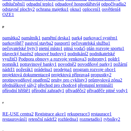
odhlučnění
1
odpadní teplo
1
odpadové hospodářství
4
odpočívadla
2
odstavné plochy
2
ochrana majetku
1
okna
1
oplocení
1
osvětlení
4
OZE
1
p
památka
2
památník
1
pamětní deska
1
park
4
parkovací systém
1
parkoviště
7
pasivní stavba
2
pasport
1
pečovatelská služba
1
pečovatelské byty
3
pietní místo
1
pitná voda
5
plán rozvoje sportu
1
plavecký bazén
2
plusové budovy
1
podnikání
2
podnikatelské
využití
3
Podpora obnovy a rozvoje venkova
3
pohromy
1
poldr
1
pomník
1
potravinové banky
1
povodně
2
povodňové parky
1
požární
nádrž
1
požerák
1
prádelna
1
prodejna
1
program rozvoje obce
1
projektová dokumentace
4
projektová příprava
4
propustky
2
protipovodňové opatření
2
pruhy pro cyklisty
3
průmyslová zóna
2
přednáškové sály
2
přechod pro chodce
4
přestupní terminál
1
přírodní hřiště
1
přírodní zahrady
1
přivaděče
2
přivaděče pitné vody
1
r
RE-USE centra
2
Registrace akce
1
rekuperace
3
restaurace
1
restaurování
1
retenční nádrž
2
rozhledna
1
rozmetadlo
1
rybníky
2