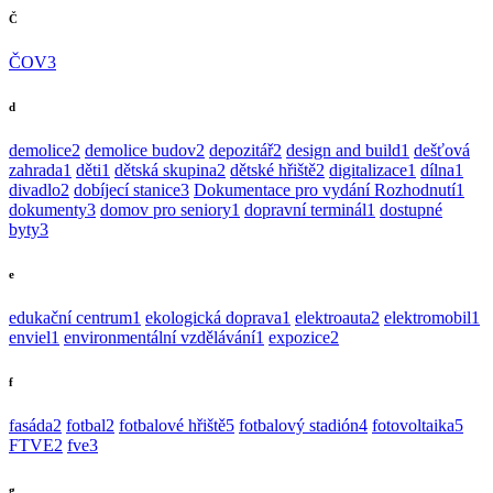
Č
ČOV
3
d
demolice
2
demolice budov
2
depozitář
2
design and build
1
dešťová
zahrada
1
děti
1
dětská skupina
2
dětské hřiště
2
digitalizace
1
dílna
1
divadlo
2
dobíjecí stanice
3
Dokumentace pro vydání Rozhodnutí
1
dokumenty
3
domov pro seniory
1
dopravní terminál
1
dostupné
byty
3
e
edukační centrum
1
ekologická doprava
1
elektroauta
2
elektromobil
1
enviel
1
environmentální vzdělávání
1
expozice
2
f
fasáda
2
fotbal
2
fotbalové hřiště
5
fotbalový stadión
4
fotovoltaika
5
FTVE
2
fve
3
g