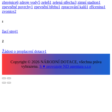
zbrojnice
6
zdroje vody
5
zeleň
1
zelená střecha
3
zimní stadion
1
zpevněné povrchy
1
zpevnění břehu
1
zpracování kalů
1
zřícenina
1
zvonice
2
ž
žací stroj
1
Ž
Žádost o proplacení dotace
1
Copyright © 2026 NÁRODNÍ DOTACE, všechna práva
vyhrazena.
S ♥ provozuje ND agentura s.r.o