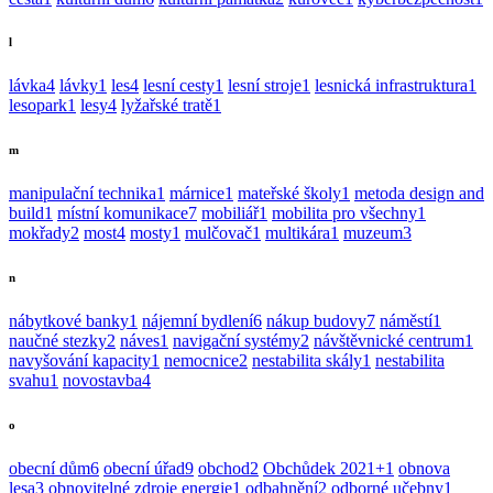
l
lávka
4
lávky
1
les
4
lesní cesty
1
lesní stroje
1
lesnická infrastruktura
1
lesopark
1
lesy
4
lyžařské tratě
1
m
manipulační technika
1
márnice
1
mateřské školy
1
metoda design and
build
1
místní komunikace
7
mobiliář
1
mobilita pro všechny
1
mokřady
2
most
4
mosty
1
mulčovač
1
multikára
1
muzeum
3
n
nábytkové banky
1
nájemní bydlení
6
nákup budovy
7
náměstí
1
naučné stezky
2
náves
1
navigační systémy
2
návštěvnické centrum
1
navyšování kapacity
1
nemocnice
2
nestabilita skály
1
nestabilita
svahu
1
novostavba
4
o
obecní dům
6
obecní úřad
9
obchod
2
Obchůdek 2021+
1
obnova
lesa
3
obnovitelné zdroje energie
1
odbahnění
2
odborné učebny
1