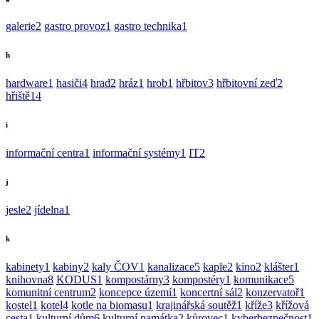
galerie
2
gastro provoz
1
gastro technika
1
h
hardware
1
hasiči
4
hrad
2
hráz
1
hrob
1
hřbitov
3
hřbitovní zeď
2
hřiště
14
i
informační centra
1
informační systémy
1
IT
2
j
jesle
2
jídelna
1
k
kabinety
1
kabiny
2
kaly ČOV
1
kanalizace
5
kaple
2
kino
2
klášter
1
knihovna
8
KODUS
1
kompostárny
3
kompostéry
1
komunikace
5
komunitní centrum
2
koncepce území
1
koncertní sál
2
konzervatoř
1
kostel
1
kotel
4
kotle na biomasu
1
krajinářská soutěž
1
kříže
3
křížová
cesta
1
kulturní dům
6
kulturní památka
2
kůrovec
1
kyberbezpečnost
1