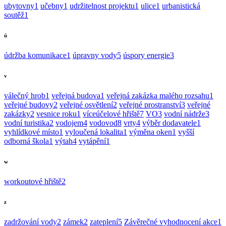
ubytovny
1
učebny
1
udržitelnost projektu
1
ulice
1
urbanistická
soutěž
1
ú
údržba komunikace
1
úpravny vody
5
úspory energie
3
v
válečný hrob
1
veřejná budova
1
veřejná zakázka malého rozsahu
1
veřejné budovy
2
veřejné osvětlení
2
veřejné prostranství
3
veřejné
zakázky
2
vesnice roku
1
víceúčelové hřiště
7
VO
3
vodní nádrže
3
vodní turistika
2
vodojem
4
vodovod
8
vrty
4
výběr dodavatele
1
vyhlídkové místo
1
vyloučená lokalita
1
výměna oken
1
vyšší
odborná škola
1
výtah
4
vytápění
1
w
workoutové hřiště
2
z
zadržování vody
2
zámek
2
zateplení
5
Závěrečné vyhodnocení akce
1