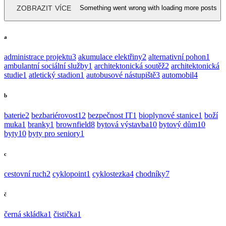
ZOBRAZIT VÍCE
Something went wrong with loading more posts
a
administrace projektu
3
akumulace elektřiny
2
alternativní pohon
1
ambulantní sociální služby
1
architektonická soutěž
2
architektonická
studie
1
atletický stadion
1
autobusové nástupiště
3
automobil
4
b
baterie
2
bezbariérovost
12
bezpečnost IT
1
bioplynové stanice
1
boží
muka
1
branky
1
brownfield
8
bytová výstavba
10
bytový dům
10
byty
10
byty pro seniory
1
c
cestovní ruch
2
cyklopoint
1
cyklostezka
4
chodníky
7
č
černá skládka
1
čistička
1