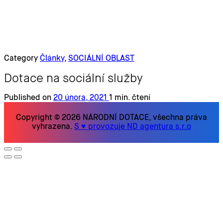
Category
Články
,
SOCIÁLNÍ OBLAST
Dotace na sociální služby
Published on
20 února, 2021
1 min. čtení
Copyright © 2026 NÁRODNÍ DOTACE, všechna práva
vyhrazena.
S ♥ provozuje ND agentura s.r.o