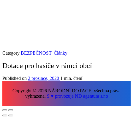
Category
BEZPEČNOST
,
Články
Dotace pro hasiče v rámci obcí
Published on
2 prosince, 2020
1 min. čtení
Copyright © 2026 NÁRODNÍ DOTACE, všechna práva
vyhrazena.
S ♥ provozuje ND agentura s.r.o