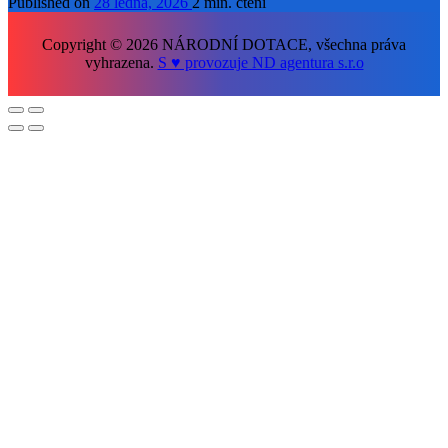
Published on
28 ledna, 2026
2 min. čtení
Copyright © 2026 NÁRODNÍ DOTACE, všechna práva
vyhrazena.
S ♥ provozuje ND agentura s.r.o