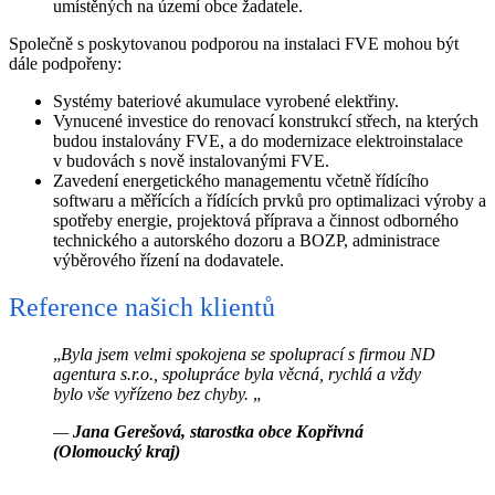
umístěných na území obce žadatele.
Společně s poskytovanou podporou na instalaci FVE mohou být
dále podpořeny:
Systémy bateriové akumulace vyrobené elektřiny.
Vynucené investice do renovací konstrukcí střech, na kterých
budou instalovány FVE, a do modernizace elektroinstalace
v budovách s nově instalovanými FVE.
Zavedení energetického managementu včetně řídícího
softwaru a měřících a řídících prvků pro optimalizaci výroby a
spotřeby energie, projektová příprava a činnost odborného
technického a autorského dozoru a BOZP, administrace
výběrového řízení na dodavatele.
Reference našich klientů
„
Byla jsem velmi spokojena se spoluprací s firmou ND
agentura s.r.o., spolupráce byla věcná, rychlá a vždy
bylo vše vyřízeno bez chyby.
„
—
Jana Gerešová, starostka obce Kopřivná
(Olomoucký kraj)