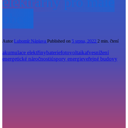
elektrárny pro malé
obce
Autor
Lubomír Náplava
Published on
5 srpna, 2022
2 min. čtení
akumulace elektřiny
baterie
fotovoltaika
fve
snížení
energetické náročnosti
úspory energie
veřejné budovy