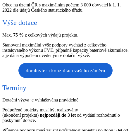
Obce na území ČR s maximálním počtem 3 000 obyvatel k 1. 1.
2022 dle údajů Českého statistického úřadu.
Výše dotace
Max.
75 %
z celkových výdajů projektu.
Stanovení maximální výše podpory vychází z celkového
instalovaného výkonu FVE, případně kapacity bateriové akumulace,
a je dána výpočtem uvedeným v dotační výzvě.
domluvte si konzultaci vašeho záměru
Termíny
Dotační výzva je vyhlašována pravidelně.
Podpořené projekty musí být realizovány
(ukončení projektu)
nejpozději do 3 let
od vydání rozhodnutí o
poskytnutí dotace.
Příjemce podpory musí zajistit udržitelnost projektu po dobu 5 let od