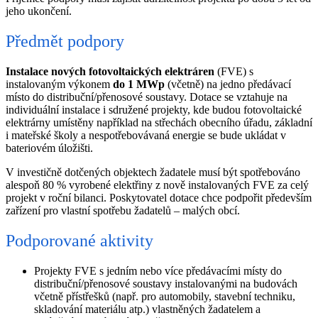
jeho ukončení.
Předmět podpory
Instalace nových fotovoltaických elektráren
(FVE) s
instalovaným výkonem
do
1 MWp
(včetně) na jedno předávací
místo do distribuční/přenosové soustavy. Dotace se vztahuje na
individuální instalace i sdružené projekty, kde budou fotovoltaické
elektrárny umístěny například na střechách obecního úřadu, základní
i mateřské školy a nespotřebovávaná energie se bude ukládat v
bateriovém úložišti.
V investičně dotčených objektech žadatele musí být spotřebováno
alespoň 80 % vyrobené elektřiny z nově instalovaných FVE za celý
projekt v roční bilanci. Poskytovatel dotace chce podpořit především
zařízení pro vlastní spotřebu žadatelů – malých obcí.
Podporované aktivity
Projekty FVE s jedním nebo více předávacími místy do
distribuční/přenosové soustavy instalovanými na budovách
včetně přístřešků (např. pro automobily, stavební techniku,
skladování materiálu atp.) vlastněných žadatelem a