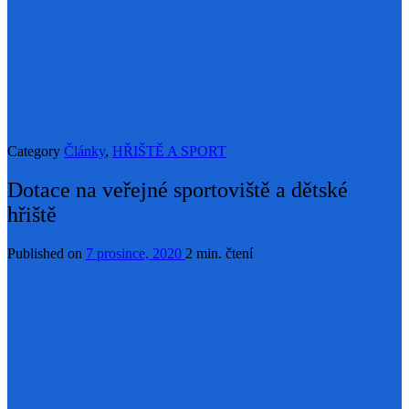
Category
Články
,
HŘIŠTĚ A SPORT
Dotace na veřejné sportoviště a dětské
hřiště
Published on
7 prosince, 2020
2 min. čtení