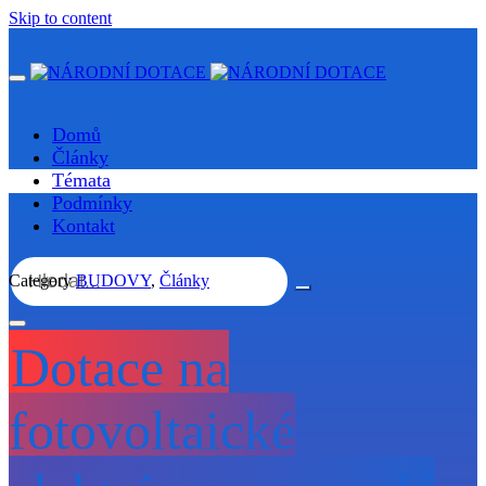
Skip to content
Domů
Články
Témata
Podmínky
Kontakt
Category
BUDOVY
,
Články
Dotace na
fotovoltaické