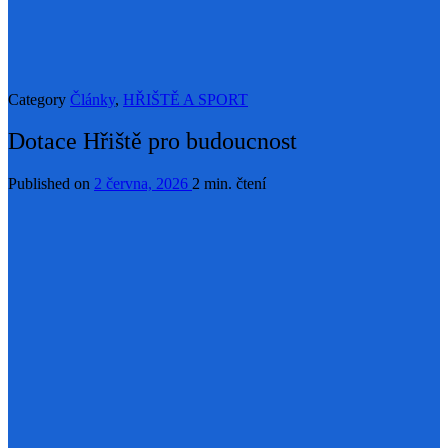
Category
Články
,
HŘIŠTĚ A SPORT
Dotace Hřiště pro budoucnost
Published on
2 června, 2026
2 min. čtení