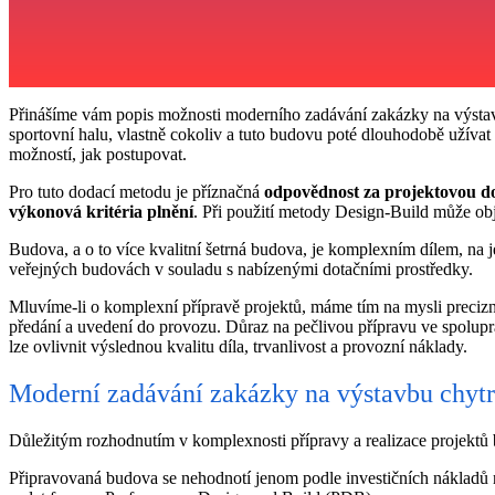
Přinášíme vám popis možnosti moderního zadávání zakázky na výstav
sportovní halu, vlastně cokoliv a tuto budovu poté dlouhodobě užívat 
možností, jak postupovat.
Pro tuto dodací metodu je příznačná
odpovědnost za projektovou do
výkonová kritéria plnění
. Při použití metody Design-Build může obj
Budova, a o to více kvalitní šetrná budova, je komplexním dílem, na 
veřejných budovách v souladu s nabízenými dotačními prostředky.
Mluvíme-li o komplexní přípravě projektů, máme tím na mysli precizní
předání a uvedení do provozu. Důraz na pečlivou přípravu ve spoluprá
lze ovlivnit výslednou kvalitu díla, trvanlivost a provozní náklady.
Moderní zadávání zakázky na výstavbu chyt
Důležitým rozhodnutím v komplexnosti přípravy a realizace projektů
Připravovaná budova se nehodnotí jenom podle investičních nákladů na