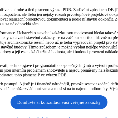
dříve na druhé a třetí písmeno výrazu PDB. Zadávání způsobem DB (D
 rozpočtem, ale třeba jen nějaký rozsah prvostupňové projektové dok
covat realizační projektovou dokumentaci a podle ní stavbu dokončit. Ž
n si za ně odpovídá sám.
ormance. Uchazeči o stavební zakázku jsou motivováni hledat takové s
, tedy zadavatel stavební zakázky, se na začátku soustředí hlavně na 
tuje architektonické řešení, nebo už je třeba vypracován projekt pro s
st stavěné budovy. Tímto způsobem je možné vybírat nejlépe vyhovující
udovy a její estetická či užitná hodnota, ale i budoucí provozní náklad
stavaři, technologové i programátoři do společných týmů a vytvoří prof
 jsou interním problémem zhotovitele a nejsou přenášeny na zákazníka
u podstatou toho písmene P ve výrazu PDB.
stupů. A jistě je i finančně náročnější, protože sestavit zadání, defin
tavitelů nemůže zvládnout sama a musí si na to najmout odborníky. Výsled
Domluvte si konzultaci vaší veřejné zakázky