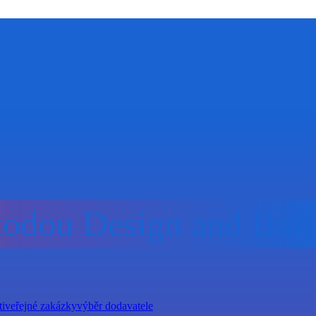
todou Design and Buil
ti
veřejné zakázky
výběr dodavatele