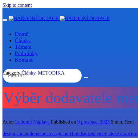
Skip to content
Domů
Články
Témata
Podmínky
Kontakt
Category
Články
,
METODIKA
Výběr dodavatele me
Autor
Lubomír Náplava
Published on
9 prosince, 2023
5 min. čtení
design and build
metoda design and build
snížení energetické náročnos