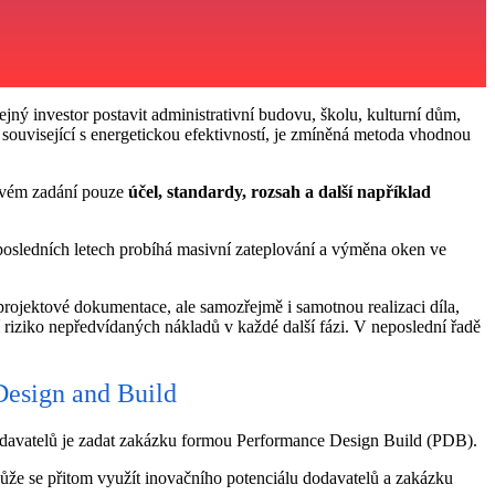
 investor postavit administrativní budovu, školu, kulturní dům,
y související s energetickou efektivností, je zmíněná metoda vhodnou
 svém zadání pouze
účel, standardy, rozsah a další například
 posledních letech probíhá masivní zateplování a výměna oken ve
projektové dokumentace, ale samozřejmě i samotnou realizaci díla,
 riziko nepředvídaných nákladů v každé další fázi. V neposlední řadě
Design and Build
dodavatelů je zadat zakázku formou Performance Design Build (PDB).
Může se přitom využít inovačního potenciálu dodavatelů a zakázku