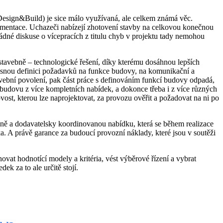
esign&Build) je sice málo využívaná, ale celkem známá věc.
umentace. Uchazeči nabízejí zhotovení stavby na celkovou konečnou
ádné diskuse o vícepracích z titulu chyb v projektu tady nemohou
tavebně – technologické řešení, díky kterému dosáhnou lepších
přesnou definici požadavků na funkce budovy, na komunikační a
tavební povolení, pak část práce s definováním funkcí budovy odpadá,
 budovu z více kompletních nabídek, a dokonce třeba i z více různých
ovost, kterou lze naprojektovat, za provozu ověřit a požadovat na ni po
esně a dodavatelsky koordinovanou nabídku, která se během realizace
. A právě garance za budoucí provozní náklady, které jsou v soutěži
ovat hodnotící modely a kritéria, vést výběrové řízení a vybrat
ek za to ale určitě stojí.