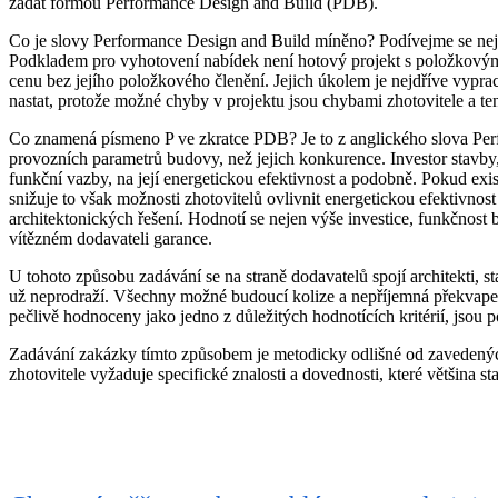
zadat formou Performance Design and Build (PDB).
Co je slovy Performance Design and Build míněno? Podívejme se nej
Podkladem pro vyhotovení nabídek není hotový projekt s položkovým
cenu bez jejího položkového členění. Jejich úkolem je nejdříve vypra
nastat, protože možné chyby v projektu jsou chybami zhotovitele a te
Co znamená písmeno P ve zkratce PDB? Je to z anglického slova Perf
provozních parametrů budovy, než jejich konkurence. Investor stavby
funkční vazby, na její energetickou efektivnost a podobně. Pokud exis
snižuje to však možnosti zhotovitelů ovlivnit energetickou efektivno
architektonických řešení. Hodnotí se nejen výše investice, funkčnost b
vítězném dodavateli garance.
U tohoto způsobu zadávání se na straně dodavatelů spojí architekti, 
už neprodraží. Všechny možné budoucí kolize a nepříjemná překvapení
pečlivě hodnoceny jako jedno z důležitých hodnotících kritérií, jso
Zadávání zakázky tímto způsobem je metodicky odlišné od zavedených po
zhotovitele vyžaduje specifické znalosti a dovednosti, které většina s