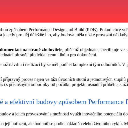
bou způsobem Performance Design and Build (PDB). Pokud chce veřejný
a je tedy pro něj důležité i to, aby budova měla nízké provozní náklad
kumentaci na straně zhotovitele
, přičemž objednatel specifikuje ve
ednatel přesněji předvídat cenu i lhůtu pro dokončení.
jehož návrhu i realizaci by se měl podílet komplexní tým odborníků. V
 přípravný proces nejen ve fázi úvodních studií a jednotlivých stupňů 
ci s příslušnými odborníky od počátku projektu usnadní průběh a sníží
ré a efektivní budovy způsobem Performance 
 budov a jejich provozování s možností využít inovačního potenciálu 
 její pořízení, ale hodnotí se podle nákladů celého životního cyklu. 