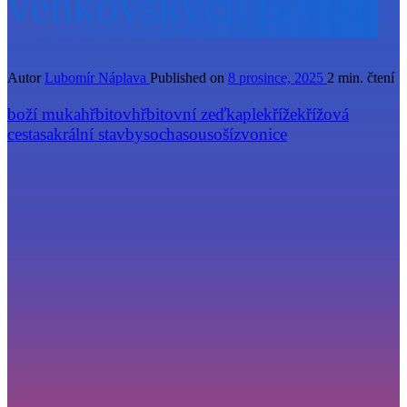
venkovských prvků
Autor
Lubomír Náplava
Published on
8 prosince, 2025
2 min. čtení
boží muka
hřbitov
hřbitovní zeď
kaple
kříže
křížová
cesta
sakrální stavby
socha
sousoší
zvonice