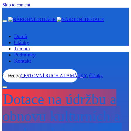
Skip to content
Domů
Články
Témata
Podmínky
Kontakt
Category
CESTOVNÍ RUCH A PAMÁTKY
,
Články
Dotace na údržbu a
obnovu kulturních a