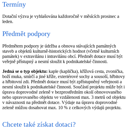
Termíny
Dotační výzva je vyhlašována každoročně v měsících prosinec a
leden.
Předmět podpory
Předmětem podpory je údržba a obnova stávajících památných
staveb a objektů kulturně-historických hodnot (včetně kulturních
památek) v extravilánu i intravilánu obcí. Předmět dotace musí být
veřejně přístupný a nesmí sloužit k podnikatelské činnosti.
Jedná se o typ objektu:
kaple (kaplička), křížová cesta, zvonička,
boží muka, smírčí a jiné kříže, exteriérové sochy a sousoší, hřbitovy
a hřbitovní zdi. Předmět dotace musí být zpřístupněný veřejnosti a
nesmí sloužit k podnikatelské činnosti. Součástí projektu může být i
úprava doprovodné zeleně v bezprostředním okolí obnovovaného
nebo upravovaného objektu ve vzdálenosti max. 3 metrů od objektu
v návaznosti na předmět dotace. Výdaje na úpravu doprovodné
zeleně můžou dosahovat max. 10 % z celkových výdajů projektu.
Chcete také získat dotaci?