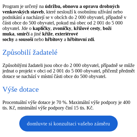
Program je určený na
údržbu, obnovu a opravu drobných
venkovských staveb
, které neslouží k osobnímu užívání nebo
podnikání a nacházejí se v obcích do 2 000 obyvatel, případně v
části obce do 500 obyvatel, pokud má obec od 2 001 do 5 000
obyvatel. Jde o
kapličky
,
zvoničky
,
křížové cesty
,
boží
muka
,
smírčí
a jiné
kříže
,
exteriérové
sochy
a
sousoší
nebo
hřbitovy
a
hřbitovní zdi
.
Způsobilí žadatelé
Způsobilými žadateli jsou obce do 2 000 obyvatel, případně se může
jednat o projekt v obci od 2 001 do 5 000 obyvatel, přičemž předmět
dotace se nachází v místní části obce do 500 obyvatel.
Výše dotace
Procentuální výše dotace je 70 %. Maximální výše podpory je 400
tis. Kč, minimální výše podpory činí 15 tis. Kč.
domluvte si konzultaci vašeho záměru