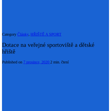
Category
Články
,
HŘIŠTĚ A SPORT
Dotace na veřejné sportoviště a dětské
hřiště
Published on
7 prosince, 2020
2 min. čtení