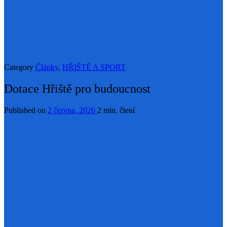
Category
Články
,
HŘIŠTĚ A SPORT
Dotace Hřiště pro budoucnost
Published on
2 června, 2026
2 min. čtení