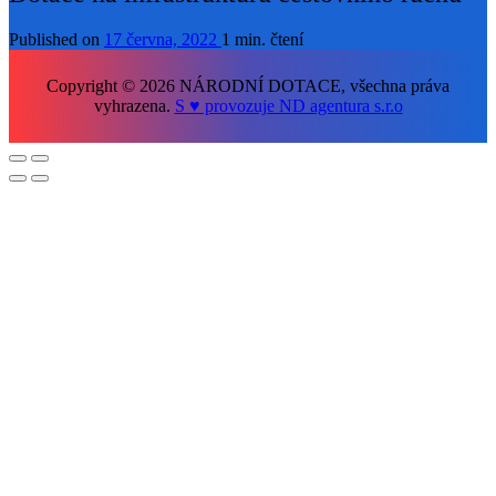
Published on
17 června, 2022
1 min. čtení
Copyright © 2026 NÁRODNÍ DOTACE, všechna práva
vyhrazena.
S ♥ provozuje ND agentura s.r.o