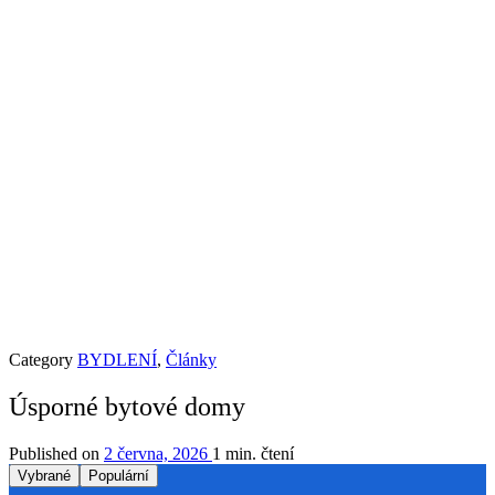
Category
BYDLENÍ
,
Články
Úsporné bytové domy
Published on
2 června, 2026
1 min. čtení
Vybrané
Populární