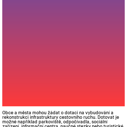
Obce a města mohou žádat o dotaci na vybudování a
rekonstrukci infrastruktury cestovního ruchu. Dotovat je
možné například parkoviště, odpočívadla, sociální
zařízení, informační centra, naučné stezky nebo turistické