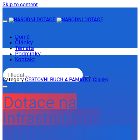
Skip to content
Domů
Články
Témata
Podmínky
Kontakt
Category
CESTOVNÍ RUCH A PAMÁTKY
,
Články
Dotace na
infrastrukturu
cestovního ruchu