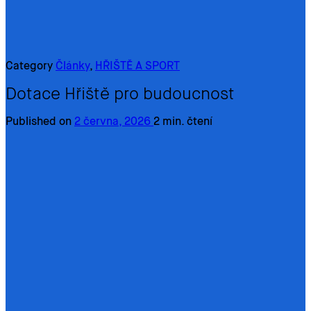
Category
Články
,
HŘIŠTĚ A SPORT
Dotace Hřiště pro budoucnost
Published on
2 června, 2026
2 min. čtení