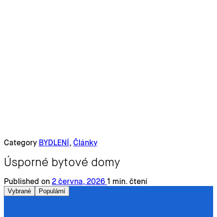
Category
BYDLENÍ
,
Články
Úsporné bytové domy
Published on
2 června, 2026
1 min. čtení
Vybrané
Populární