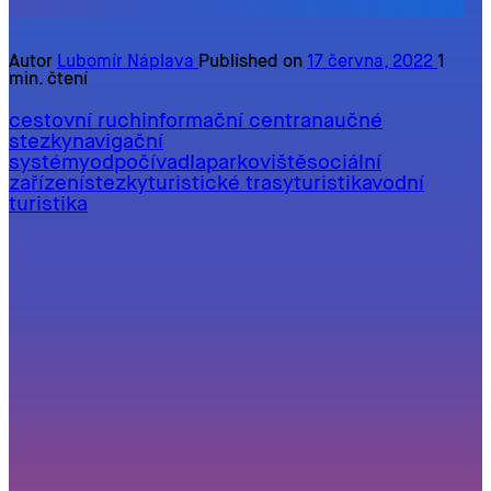
Autor
Lubomír Náplava
Published on
17 června, 2022
1
min. čtení
cestovní ruch
informační centra
naučné
stezky
navigační
systémy
odpočívadla
parkoviště
sociální
zařízení
stezky
turistické trasy
turistika
vodní
turistika